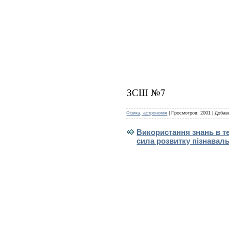
ЗСШ №7
Фізика, астрономія
|
Просмотров:
2001
|
Добав
Використання знань в т
сила розвитку пізнаваль