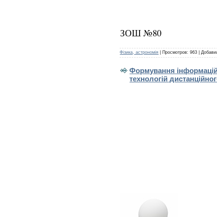
ЗОШ №80
Фізика, астрономія
|
Просмотров:
963
|
Добави
Формування інформаційн
технологій дистанційно