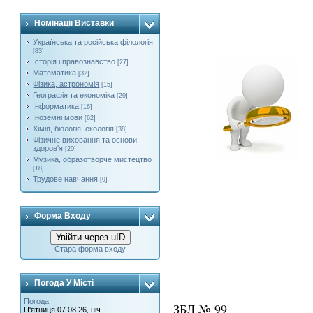
Номінації Виставки
Українська та російська філологія
[83]
Історія і правознавство
[27]
Математика
[32]
Фізика, астрономія
[15]
Географія та економіка
[29]
Інформатика
[16]
Іноземні мови
[62]
Хімія, біологія, екологія
[38]
Фізичне виховання та основи
здоров'я
[20]
Музика, образотворче мистецтво
[18]
Трудове навчання
[9]
Форма Входу
Увійти через uID
Стара форма входу
Погода У Місті
Погода
ЗБЛ № 99
П'ятниця 07.08.26, ніч