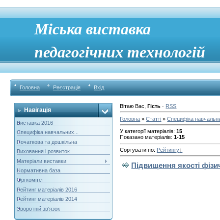
Міська виставка
педагогічних технологій
Головна
Реєстрація
Вхід
Вітаю Вас
,
Гість
·
RSS
Навігація
Головна
»
Статті
»
Специфіка навчальн
Виставка 2016
У категорії матеріалів
:
15
Cпецифіка навчальних...
Показано матеріалів
:
1-15
Початкова та дошкільна
Сортувати по
:
Рейтингу
Виховання і розвиток
Матеріали виставки
Підвищення якості фізич
Нормативна база
Оргкомітет
Рейтинг матеріалів 2016
Рейтинг матеріалів 2014
Зворотній зв'язок