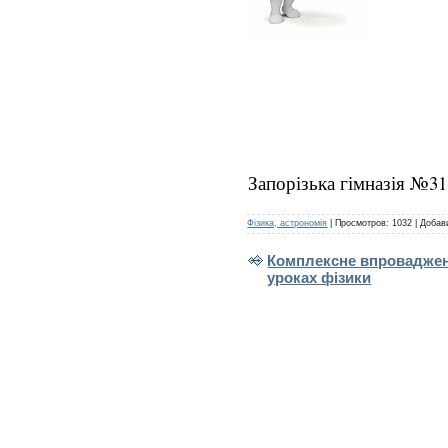
Запорізька гімназія №31
Фізика, астрономія
|
Просмотров:
1032
|
Добав
Комплексне впровадження
уроках фізики