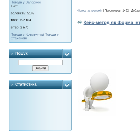
Погода у
Запоріжжі
+28°
Фізика, астрономія
|
Просмотров:
1492
|
Добав
вологість:
51%
тиск:
752 мм
Кейс-метод як форма ін
вітер:
2 м/с,
Погода у Кременчуці
Погода у
Стаханові
Пошук
Статистика