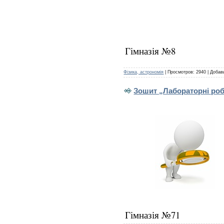
Гімназія №8
Фізика, астрономія
|
Просмотров:
2940
|
Добав
Зошит „Лабораторні роб
Гімназія №71