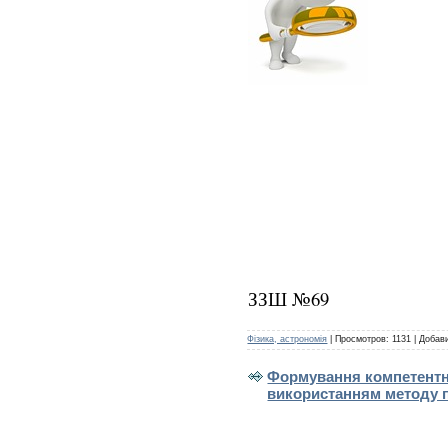
ЗЗШ №69
Фізика, астрономія
|
Просмотров:
1131
|
Добав
Формування компетентно
використанням методу 