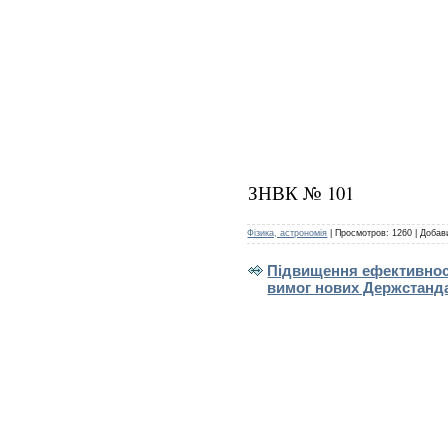
ЗНВК № 101
Фізика, астрономія
|
Просмотров:
1260
|
Добав
Підвищення ефективності
вимог нових Держстанда