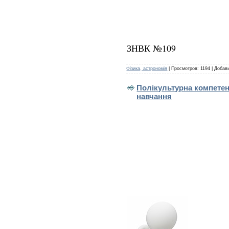
ЗНВК №109
Фізика, астрономія
|
Просмотров:
1194
|
Добав
Полікультурна компетен
навчання