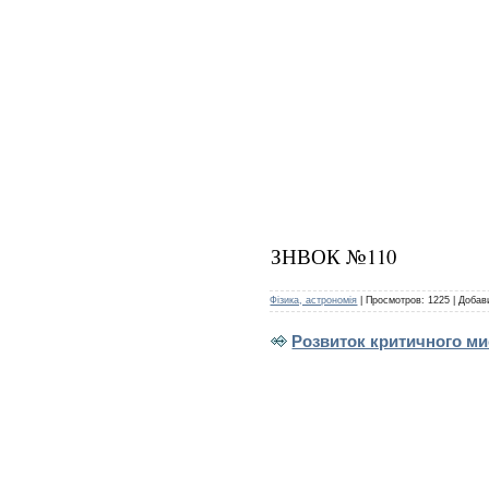
ЗНВОК №110
Фізика, астрономія
|
Просмотров:
1225
|
Добав
Розвиток критичного мис