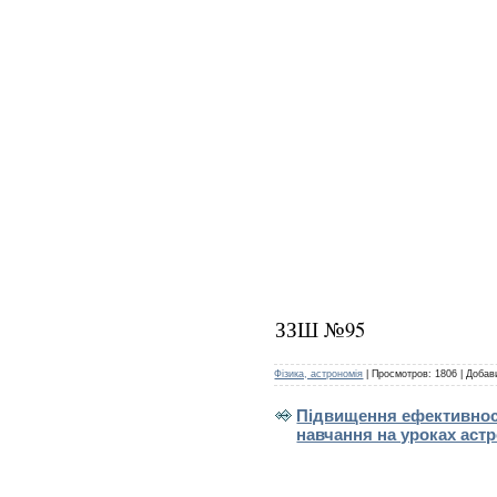
ЗЗШ №95
Фізика, астрономія
|
Просмотров:
1806
|
Добав
Підвищення ефективності
навчання на уроках астр